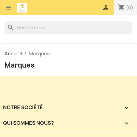
shopping_cart


(0)
search
Accueil
Marques
Marques
NOTRE SOCIÉTÉ

QUI SOMMES NOUS?
