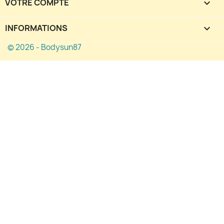
VOTRE COMPTE

INFORMATIONS
keyboard_arrow_down
© 2026 - Bodysun87